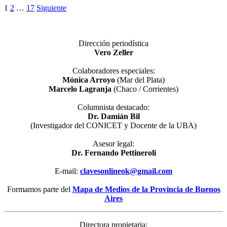
Paginación
1
2
…
17
Siguiente
de
entradas
Dirección periodística
Vero Zeller
Colaboradores especiales:
Mónica Arroyo
(Mar del Plata)
Marcelo Lagranja
(Chaco / Corrientes)
Columnista destacado:
Dr. Damián Bil
(Investigador del CONICET y Docente de la UBA)
Asesor legal:
Dr. Fernando Pettineroli
E-mail:
clavesonlineok@gmail.com
Formamos parte del
Mapa de Medios de la Provincia de Buenos
Aires
Directora propietaria: