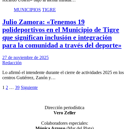
MUNICIPIOS
TIGRE
Julio Zamora: «Tenemos 19
polideportivos en el Municipio de Tigre
que significan inclusión e integración
para la comunidad a través del deporte»
27 de noviembre de 2025
Redacción
Lo afirmó el intendente durante el cierre de actividades 2025 en los
centros Gutiérrez, Zanón y…
Paginación
1
2
…
39
Siguiente
de
entradas
Dirección periodística
Vero Zeller
Colaboradores especiales:
Mónica Arroyo
(Mar del Plata)