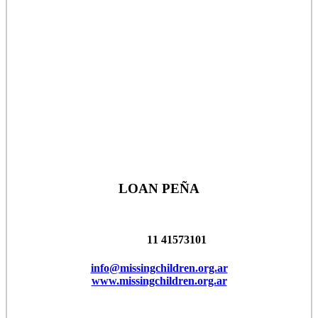
LOAN PEÑA
11 41573101
info@missingchildren.org.ar
www.missingchildren.org.ar