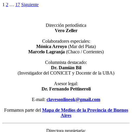
Paginación
1
2
…
17
Siguiente
de
entradas
Dirección periodística
Vero Zeller
Colaboradores especiales:
Mónica Arroyo
(Mar del Plata)
Marcelo Lagranja
(Chaco / Corrientes)
Columnista destacado:
Dr. Damián Bil
(Investigador del CONICET y Docente de la UBA)
Asesor legal:
Dr. Fernando Pettineroli
E-mail:
clavesonlineok@gmail.com
Formamos parte del
Mapa de Medios de la Provincia de Buenos
Aires
Directora propietaria: