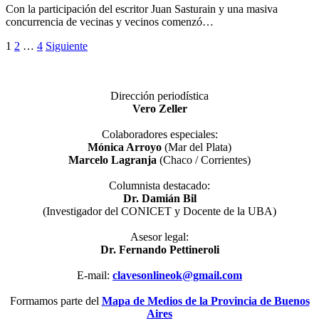
Con la participación del escritor Juan Sasturain y una masiva
concurrencia de vecinas y vecinos comenzó…
Paginación
1
2
…
4
Siguiente
de
entradas
Dirección periodística
Vero Zeller
Colaboradores especiales:
Mónica Arroyo
(Mar del Plata)
Marcelo Lagranja
(Chaco / Corrientes)
Columnista destacado:
Dr. Damián Bil
(Investigador del CONICET y Docente de la UBA)
Asesor legal:
Dr. Fernando Pettineroli
E-mail:
clavesonlineok@gmail.com
Formamos parte del
Mapa de Medios de la Provincia de Buenos
Aires