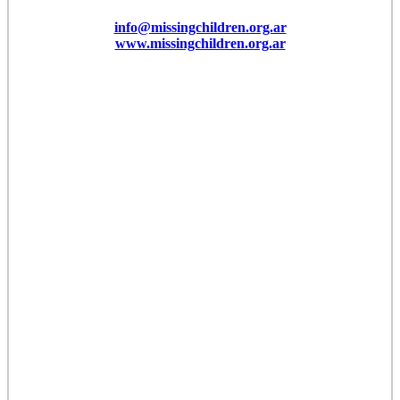
info@missingchildren.org.ar
www.missingchildren.org.ar