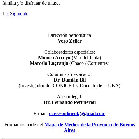
familia y/o disfrutar de unas…
Paginación
1
2
Siguiente
de
entradas
Dirección periodística
Vero Zeller
Colaboradores especiales:
Mónica Arroyo
(Mar del Plata)
Marcelo Lagranja
(Chaco / Corrientes)
Columnista destacado:
Dr. Damián Bil
(Investigador del CONICET y Docente de la UBA)
Asesor legal:
Dr. Fernando Pettineroli
E-mail:
clavesonlineok@gmail.com
Formamos parte del
Mapa de Medios de la Provincia de Buenos
Aires