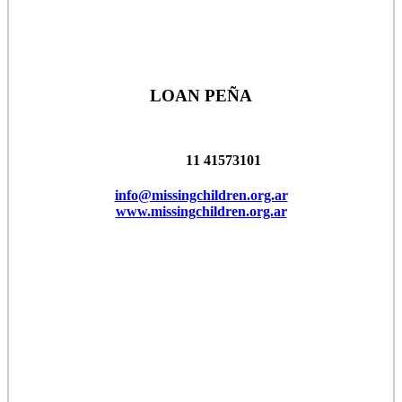
LOAN PEÑA
11 41573101
info@missingchildren.org.ar
www.missingchildren.org.ar