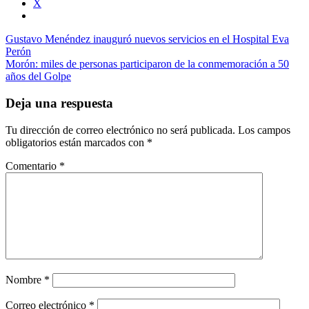
X
Navegación
Gustavo Menéndez inauguró nuevos servicios en el Hospital Eva
Perón
de
Morón: miles de personas participaron de la conmemoración a 50
entradas
años del Golpe
Deja una respuesta
Tu dirección de correo electrónico no será publicada.
Los campos
obligatorios están marcados con
*
Comentario
*
Nombre
*
Correo electrónico
*