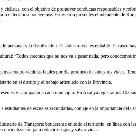
s y ciclistas, con el objetivo de promover conductas responsables y refor
todo el territorio bonaerense. Estuvieron presentes el intendente de Ro
.
ado personal y la fiscalización. El siniestro vial es evitable. El casco 
ultural: “Todos creemos que no nos va a pasar nada, pero conocemos inf
emos cuatro víctimas fatales por día producto de siniestros viales. Ten
erio en el distrito y el trabajo articulado con la Provincia.
presentes y acompañar a cada municipio. En Azul ya registramos 103 sinie
a estudiantes de escuelas secundarias, con eje en la importancia del uso
nisterio de Transporte bonaerense en todo el territorio, en línea con la
concientización para reducir riesgos y salvar vidas.