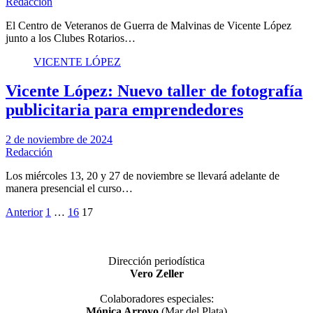
Redacción
El Centro de Veteranos de Guerra de Malvinas de Vicente López
junto a los Clubes Rotarios…
VICENTE LÓPEZ
Vicente López: Nuevo taller de fotografía
publicitaria para emprendedores
2 de noviembre de 2024
Redacción
Los miércoles 13, 20 y 27 de noviembre se llevará adelante de
manera presencial el curso…
Paginación
Anterior
1
…
16
17
de
entradas
Dirección periodística
Vero Zeller
Colaboradores especiales:
Mónica Arroyo
(Mar del Plata)