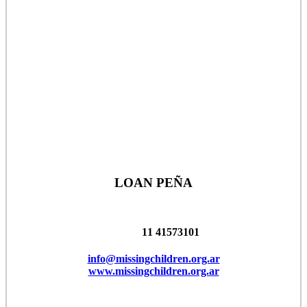
LOAN PEÑA
11 41573101
info@missingchildren.org.ar
www.missingchildren.org.ar